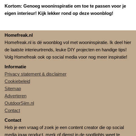
Kortom: Genoeg wooninspiratie om toe te passen voor je
eigen interieur! Kijk lekker rond op deze woonblog!
Homefreak.nl
Homefreak.nl is dé woonblog vol met wooninspiratie. Ik deel hier
de laatste interieurtrends, leuke DIY projecten en handige tips!
Volg Homefreak ook op social media voor nog meer inspiratie!
Informatie
Privacy statement & disclaimer
Cookiebeleid
Sitemap
Adverteren
OutdoorSjim.nl
Contact
Contact
Heb je een vraag of zoek je een content creator die op social
media jouw product, merk of dienst in de spotlights weet te