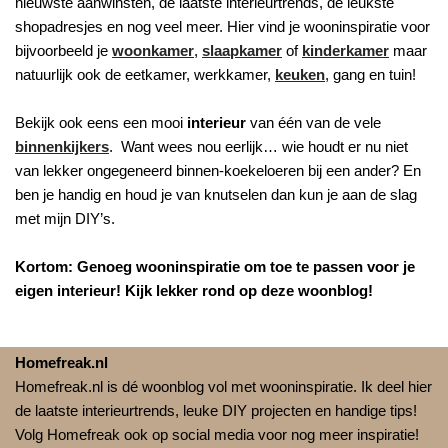
nieuwste aanwinsten, de laatste interieurtrends, de leukste
shopadresjes en nog veel meer. Hier vind je wooninspiratie voor
bijvoorbeeld je
woonkamer
,
slaapkamer
of
kinderkamer
maar
natuurlijk ook de eetkamer, werkkamer,
keuken
, gang en tuin!
Bekijk ook eens een mooi
interieur
van één van de vele
binnenkijkers
. Want wees nou eerlijk… wie houdt er nu niet
van lekker ongegeneerd binnen-koekeloeren bij een ander? En
ben je handig en houd je van knutselen dan kun je aan de slag
met mijn DIY’s.
Kortom: Genoeg wooninspiratie om toe te passen voor je
eigen interieur! Kijk lekker rond op deze woonblog!
Homefreak.nl
Homefreak.nl is dé woonblog vol met wooninspiratie. Ik deel hier
de laatste interieurtrends, leuke DIY projecten en handige tips!
Volg Homefreak ook op social media voor nog meer inspiratie!