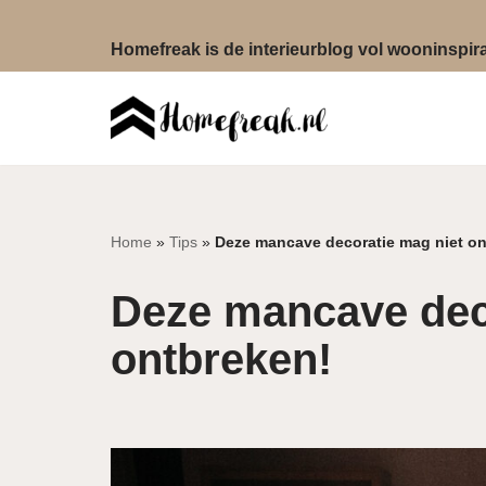
Homefreak is de interieurblog vol wooninspirat
Ga
naar
de
inhoud
Home
»
Tips
»
Deze mancave decoratie mag niet on
Deze mancave dec
ontbreken!