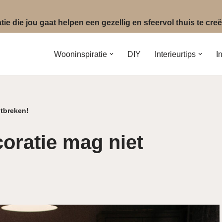
ie die jou gaat helpen een gezellig en sfeervol thuis te cr
Wooninspiratie
DIY
Interieurtips
I
tbreken!
oratie mag niet