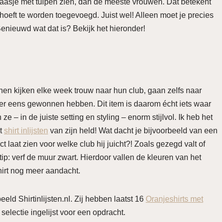
vaasje met tulpen zien, dan de meeste vrouwen. Dat betekent
hoeft te worden toegevoegd. Juist wel! Alleen moet je precies
enieuwd wat dat is? Bekijk het hieronder!
nen kijken elke week trouw naar hun club, gaan zelfs naar
eer eens gewonnen hebben. Dit item is daarom écht iets waar
e – in de juiste setting en styling – enorm stijlvol. Ik heb het
et
shirt inlijsten
van zijn held! Wat dacht je bijvoorbeeld van een
t laat zien voor welke club hij juicht?! Zoals gezegd valt of
e tip: verf de muur zwart. Hierdoor vallen de kleuren van het
shirt nog meer aandacht.
beeld Shirtinlijsten.nl. Zij hebben laatst 16
Oranjeshirts met
electie ingelijst voor een opdracht.