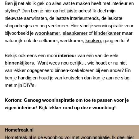
Ben jij net als ik gek op alles wat te maken heeft met interieur en
styling? Dan ben je hier op het juiste adres! Ik deel mijn
nieuwste aanwinsten, de laatste interieurtrends, de leukste
shopadresjes en nog veel meer. Hier vind je wooninspiratie voor
bijvoorbeeld je
woonkamer
,
slaapkamer
of
kinderkamer
maar
natuurlijk ook de eetkamer, werkkamer,
keuken
, gang en tuin!
Bekijk ook eens een mooi
interieur
van één van de vele
binnenkijkers
. Want wees nou eerlijk… wie houdt er nu niet
van lekker ongegeneerd binnen-koekeloeren bij een ander? En
ben je handig en houd je van knutselen dan kun je aan de slag
met mijn DIY’s.
Kortom: Genoeg wooninspiratie om toe te passen voor je
eigen interieur! Kijk lekker rond op deze woonblog!
Homefreak.nl
Homefreak.nl is dé woonblog vol met wooninspiratie. Ik deel hier