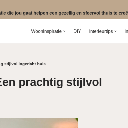
ie die jou gaat helpen een gezellig en sfeervol thuis te cr
Wooninspiratie
DIY
Interieurtips
I
g stijlvol ingericht huis
en prachtig stijlvol