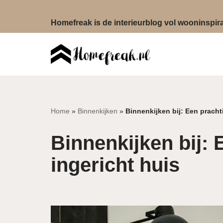
Homefreak is de interieurblog vol wooninspirat
Ga
naar
de
inhoud
Home
»
Binnenkijken
»
Binnenkijken bij: Een prachti
Binnenkijken bij: E
ingericht huis