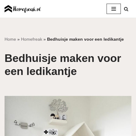
Ga
naar
de
inhoud
Home
»
Homefreak
»
Bedhuisje maken voor een ledikantje
Bedhuisje maken voor
een ledikantje