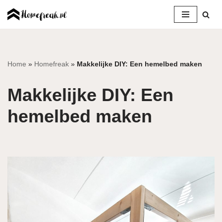
Ga
naar
de
inhoud
Home
»
Homefreak
»
Makkelijke DIY: Een hemelbed maken
Makkelijke DIY: Een
hemelbed maken