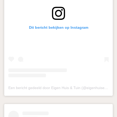
Dit bericht bekijken op Instagram
Een bericht gedeeld door Eigen Huis & Tuin (@eigenhuisentuin)
o