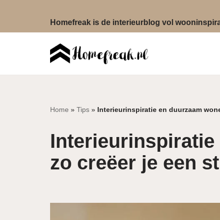
Homefreak is de interieurblog vol wooninspirat
Ga
naar
de
inhoud
Home
»
Tips
»
Interieurinspiratie en duurzaam wone
Interieurinspirat
zo creëer je een st