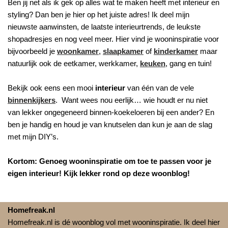
Ben jij net als ik gek op alles wat te maken heeft met interieur en
styling? Dan ben je hier op het juiste adres! Ik deel mijn
nieuwste aanwinsten, de laatste interieurtrends, de leukste
shopadresjes en nog veel meer. Hier vind je wooninspiratie voor
bijvoorbeeld je
woonkamer
,
slaapkamer
of
kinderkamer
maar
natuurlijk ook de eetkamer, werkkamer,
keuken
, gang en tuin!
Bekijk ook eens een mooi
interieur
van één van de vele
binnenkijkers
. Want wees nou eerlijk… wie houdt er nu niet
van lekker ongegeneerd binnen-koekeloeren bij een ander? En
ben je handig en houd je van knutselen dan kun je aan de slag
met mijn DIY’s.
Kortom: Genoeg wooninspiratie om toe te passen voor je
eigen interieur! Kijk lekker rond op deze woonblog!
Homefreak.nl
Homefreak.nl is dé woonblog vol met wooninspiratie. Ik deel hier