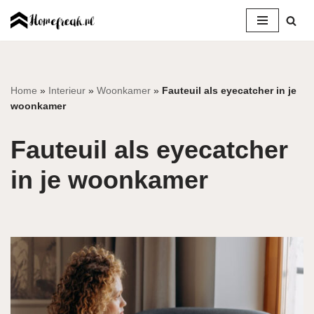
Ga
naar
de
inhoud
Home
»
Interieur
»
Woonkamer
»
Fauteuil als eyecatcher in je
woonkamer
Fauteuil als eyecatcher
in je woonkamer