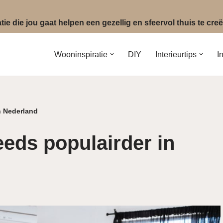
ie die jou gaat helpen een gezellig en sfeervol thuis te cr
Wooninspiratie
DIY
Interieurtips
I
n Nederland
eeds populairder in