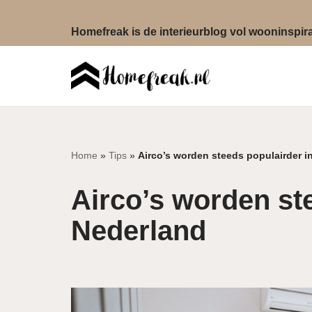
Homefreak is de interieurblog vol wooninspirat
Ga
naar
de
inhoud
Home
»
Tips
»
Airco’s worden steeds populairder i
Airco’s worden st
Nederland