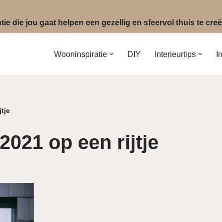
ie die jou gaat helpen een gezellig en sfeervol thuis te cr
Wooninspiratie
DIY
Interieurtips
I
tje
2021 op een rijtje