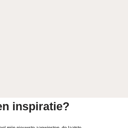
n inspiratie?
 deel mijn nieuwste aanwinsten, de laatste