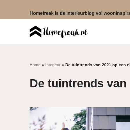
Homefreak is de interieurblog vol wooninspirat
Ga
naar
de
inhoud
Home
»
Interieur
»
De tuintrends van 2021 op een rij
De tuintrends van 