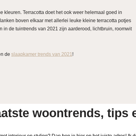
dse kleuren. Terracotta doet het ook weer helemaal goed in
ken boven elkaar met allerlei leuke kleine terracotta potjes
n in de tuintrends van 2021 zijn aarderood, lichtbruin, roomwit
n de
slaapkamer trends van 2021
!
atste woontrends, tips e
 met interieur en styling? Dan ben je hier op het juiste adres! Ik