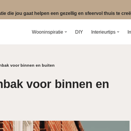
ie die jou gaat helpen een gezellig en sfeervol thuis te cr
Wooninspiratie
DIY
Interieurtips
I
nbak voor binnen en buiten
nbak voor binnen en