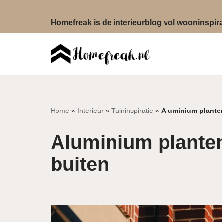
Homefreak is de interieurblog vol wooninspirat
Ga
naar
de
inhoud
Home
»
Interieur
»
Tuininspiratie
»
Aluminium plante
Aluminium plante
buiten