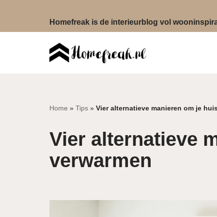
Homefreak is de interieurblog vol wooninspirat
Ga
naar
de
inhoud
Home
»
Tips
»
Vier alternatieve manieren om je hui
Vier alternatieve 
verwarmen