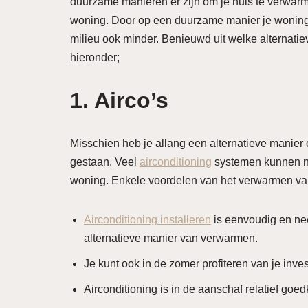
duurzame manieren er zijn om je huis te verwar
woning. Door op een duurzame manier je woning 
milieu ook minder. Benieuwd uit welke alternati
hieronder;
1. Airco’s
Misschien heb je allang een alternatieve manier o
gestaan. Veel
airconditioning
systemen kunnen na
woning. Enkele voordelen van het verwarmen van
Airconditioning installeren
is eenvoudig en nee
alternatieve manier van verwarmen.
Je kunt ook in de zomer profiteren van je inves
Airconditioning is in de aanschaf relatief goe