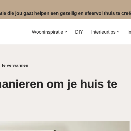
ie die jou gaat helpen een gezellig en sfeervol thuis te cr
Wooninspiratie
DIY
Interieurtips
I
s te verwarmen
manieren om je huis te