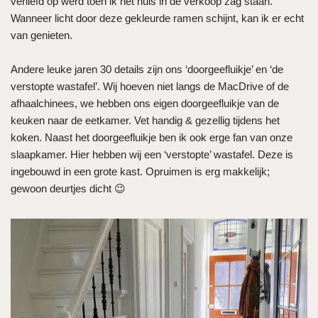
verliefd op werd toen ik het huis in de verkoop zag staan.
Wanneer licht door deze gekleurde ramen schijnt, kan ik er echt
van genieten.
Andere leuke jaren 30 details zijn ons ‘doorgeefluikje’ en ‘de
verstopte wastafel’. Wij hoeven niet langs de MacDrive of de
afhaalchinees, we hebben ons eigen doorgeefluikje van de
keuken naar de eetkamer. Vet handig & gezellig tijdens het
koken. Naast het doorgeefluikje ben ik ook erge fan van onze
slaapkamer. Hier hebben wij een ‘verstopte’ wastafel. Deze is
ingebouwd in een grote kast. Opruimen is erg makkelijk;
gewoon deurtjes dicht 😉