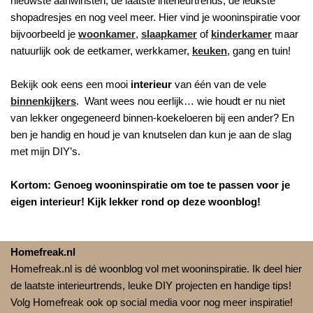
nieuwste aanwinsten, de laatste interieurtrends, de leukste
shopadresjes en nog veel meer. Hier vind je wooninspiratie voor
bijvoorbeeld je
woonkamer
,
slaapkamer
of
kinderkamer
maar
natuurlijk ook de eetkamer, werkkamer,
keuken
, gang en tuin!
Bekijk ook eens een mooi
interieur
van één van de vele
binnenkijkers
. Want wees nou eerlijk… wie houdt er nu niet
van lekker ongegeneerd binnen-koekeloeren bij een ander? En
ben je handig en houd je van knutselen dan kun je aan de slag
met mijn DIY’s.
Kortom: Genoeg wooninspiratie om toe te passen voor je
eigen interieur! Kijk lekker rond op deze woonblog!
Homefreak.nl
Homefreak.nl is dé woonblog vol met wooninspiratie. Ik deel hier
de laatste interieurtrends, leuke DIY projecten en handige tips!
Volg Homefreak ook op social media voor nog meer inspiratie!