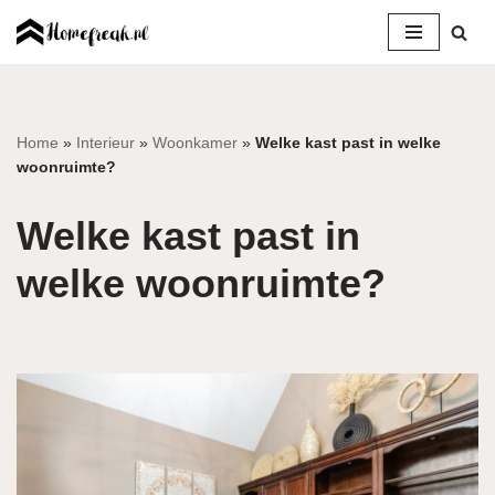
Ga
naar
de
inhoud
Home
»
Interieur
»
Woonkamer
»
Welke kast past in welke
woonruimte?
Welke kast past in
welke woonruimte?