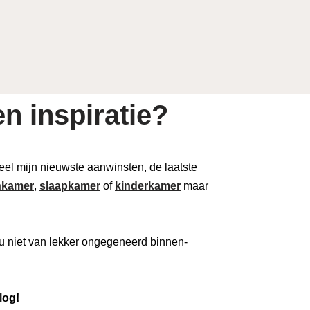
n inspiratie?
 deel mijn nieuwste aanwinsten, de laatste
kamer
,
slaapkamer
of
kinderkamer
maar
u niet van lekker ongegeneerd binnen-
log!