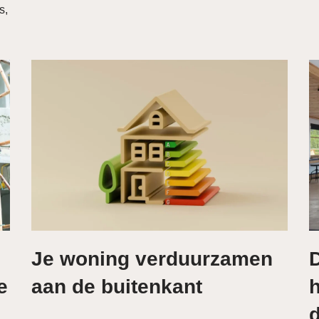
s,
Je woning verduurzamen
e
aan de buitenkant
h