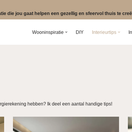
ie die jou gaat helpen een gezellig en sfeervol thuis te cr
Wooninspiratie
DIY
Interieurtips
I
gierekening hebben? Ik deel een aantal handige tips!