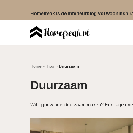
Homefreak is de interieurblog vol wooninspirat
Ga
naar
de
inhoud
Home
»
Tips
»
Duurzaam
Duurzaam
Wil jij jouw huis duurzaam maken? Een lage ener