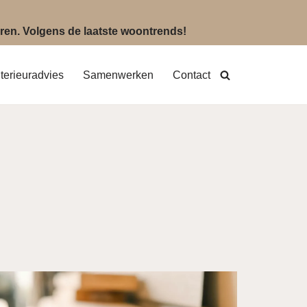
eëren. Volgens de laatste woontrends!
nterieuradvies
Samenwerken
Contact