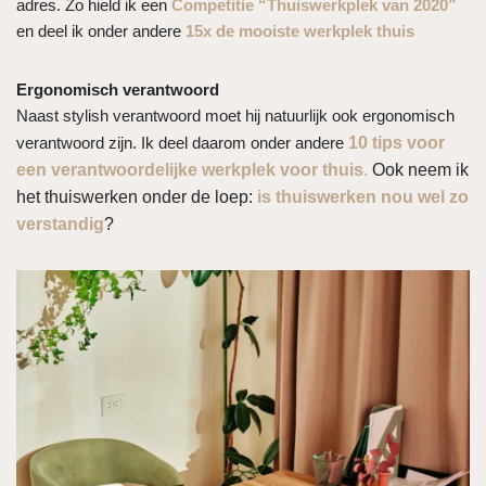
adres. Zo hield ik een
Competitie
“Thuiswerkplek van 2020”
en deel ik onder andere
15x de mooiste werkplek thuis
Ergonomisch verantwoord
Naast stylish verantwoord moet hij natuurlijk ook ergonomisch
verantwoord zijn. Ik deel daarom onder andere
10 tips voor
een verantwoordelijke werkplek voor thuis
.
Ook neem ik
het thuiswerken onder de loep:
is thuiswerken nou wel zo
verstandig
?