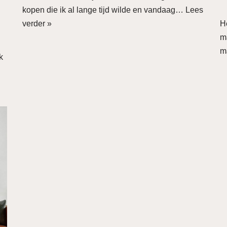
kopen die ik al lange tijd wilde en vandaag…
Lees
verder »
He
m
m
k