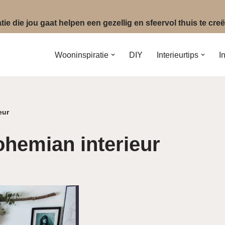
ie die jou gaat helpen een gezellig en sfeervol thuis te cr
Wooninspiratie
DIY
Interieurtips
I
eur
ohemian interieur