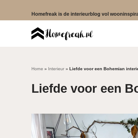
Homefreak is de interieurblog vol wooninspirat
Ga
naar
de
inhoud
Home
»
Interieur
»
Liefde voor een Bohemian interi
Liefde voor een B