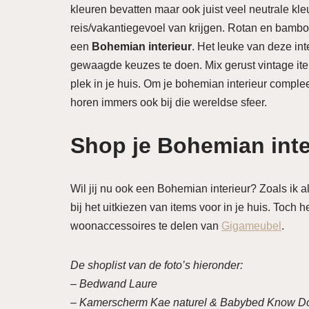
kleuren bevatten maar ook juist veel neutrale kle
reis/vakantiegevoel van krijgen. Rotan en bamboe
een
Bohemian interieur
. Het leuke van deze int
gewaagde keuzes te doen. Mix gerust vintage it
plek in je huis. Om je bohemian interieur compl
horen immers ook bij die wereldse sfeer.
Shop je Bohemian inte
Wil jij nu ook een Bohemian interieur? Zoals ik a
bij het uitkiezen van items voor in je huis. Toc
woonaccessoires te delen van
Gigameubel
.
De shoplist van de foto’s hieronder:
– Bedwand Laure
– Kamerscherm Kae naturel & Babybed Know 