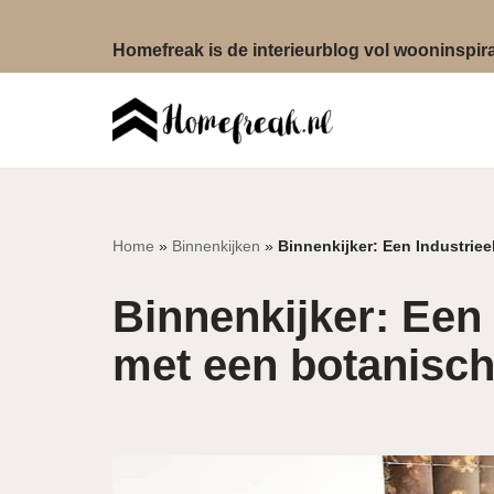
Homefreak is de interieurblog vol wooninspirat
Ga
naar
de
inhoud
Home
»
Binnenkijken
»
Binnenkijker: Een Industriee
Binnenkijker: Een 
met een botanisch