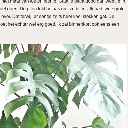
 niet maar van fouten leer je. Gaat je plant dood dan weet je in
et doen. De pilea lukt helaas niet zo bij mij. Ik had twee grote
over. Dat terwijl er eentje zelfs heel veel stekken gaf. De
et het echter wel erg goed. Ik zal binnenkort ook eens een