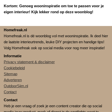
Kortom: Genoeg wooninspiratie om toe te passen voor je
eigen interieur! Kijk lekker rond op deze woonblog!
Homefreak.nl
Homefreak.nl is dé woonblog vol met wooninspiratie. Ik deel hier
de laatste interieurtrends, leuke DIY projecten en handige tips!
Volg Homefreak ook op social media voor nog meer inspiratie!
Informatie
Privacy statement & disclaimer
Cookiebeleid
Sitemap
Adverteren
OutdoorSjim.nl
Contact
Contact
Heb je een vraag of zoek je een content creator die op social
media jouw product, merk of dienst in de spotlights weet te