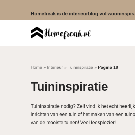
Homefreak is de interieurblog vol wooninspirat
Ga
naar
de
inhoud
Home
»
Interieur
»
Tuininspiratie
»
Pagina 18
Tuininspiratie
Tuininspiratie nodig? Zelf vind ik het echt heerli
inrichten van een tuin of het maken van een tuino
van de mooiste tuinen! Veel leesplezier!