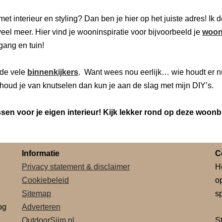
 met interieur en styling? Dan ben je hier op het juiste adres! Ik
eel meer. Hier vind je wooninspiratie voor bijvoorbeeld je
woon
 gang en tuin!
de vele
binnenkijkers
. Want wees nou eerlijk… wie houdt er n
houd je van knutselen dan kun je aan de slag met mijn DIY’s.
en voor je eigen interieur! Kijk lekker rond op deze woonb
Informatie
C
Privacy statement & disclaimer
H
Cookiebeleid
o
Sitemap
sp
og
Adverteren
OutdoorSjim.nl
S