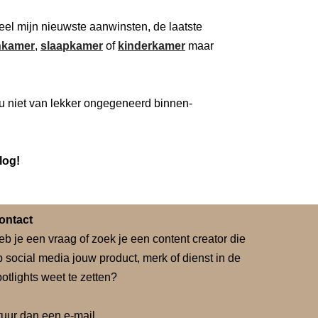
 deel mijn nieuwste aanwinsten, de laatste
kamer
,
slaapkamer
of
kinderkamer
maar
u niet van lekker ongegeneerd binnen-
log!
ontact
eb je een vraag of zoek je een content creator die
p social media jouw product, merk of dienst in de
otlights weet te zetten?
tuur dan een e-mail