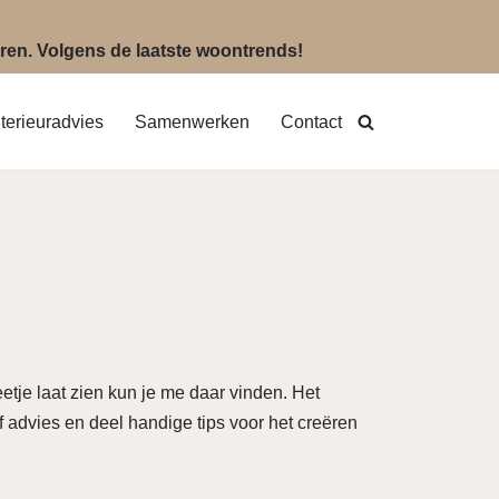
eëren. Volgens de laatste woontrends!
nterieuradvies
Samenwerken
Contact
eetje laat zien kun je me daar vinden. Het
ef advies en deel handige tips voor het creëren