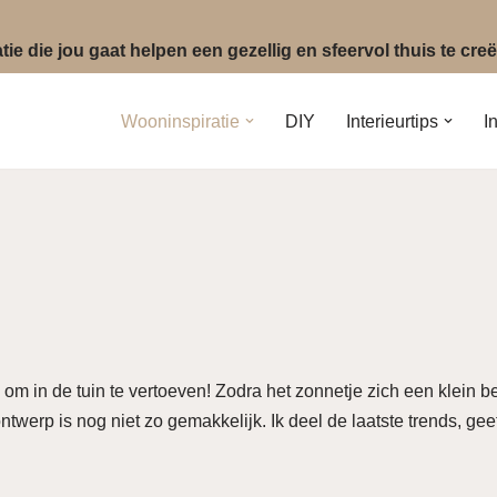
ie die jou gaat helpen een gezellig en sfeervol thuis te cr
Wooninspiratie
DIY
Interieurtips
I
jk om in de tuin te vertoeven! Zodra het zonnetje zich een klein b
ntwerp is nog niet zo gemakkelijk. Ik deel de laatste trends, ge