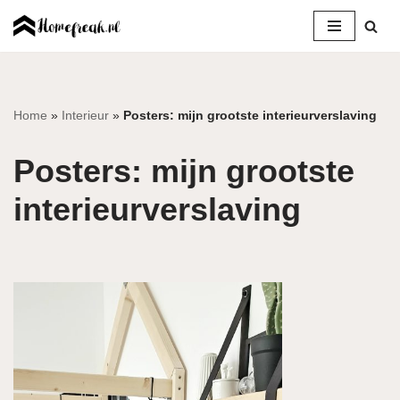
Ga
naar
de
inhoud
Home
»
Interieur
»
Posters: mijn grootste interieurverslaving
Posters: mijn grootste
interieurverslaving