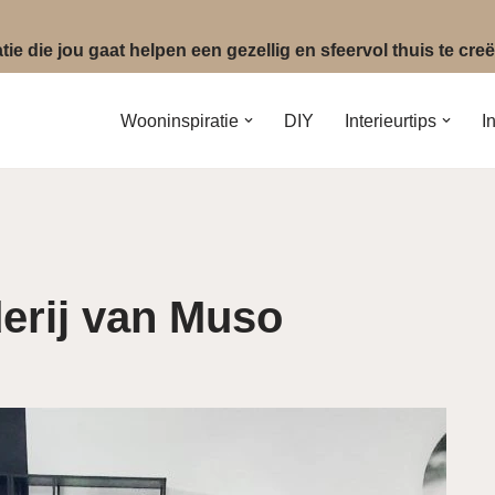
ie die jou gaat helpen een gezellig en sfeervol thuis te cr
Wooninspiratie
DIY
Interieurtips
I
derij van Muso