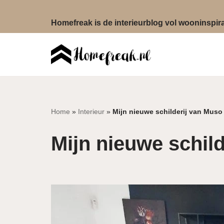
Homefreak is de interieurblog vol wooninspirat
Ga
naar
de
inhoud
Home
»
Interieur
»
Mijn nieuwe schilderij van Muso
Mijn nieuwe schil