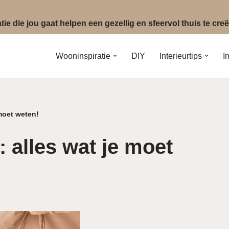
ie die jou gaat helpen een gezellig en sfeervol thuis te cr
Wooninspiratie
DIY
Interieurtips
I
moet weten!
 alles wat je moet