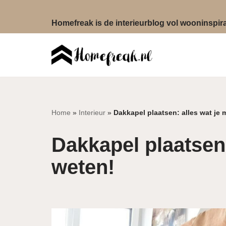
Homefreak is de interieurblog vol wooninspirat
Ga
naar
de
inhoud
Home
»
Interieur
»
Dakkapel plaatsen: alles wat je 
Dakkapel plaatsen:
weten!