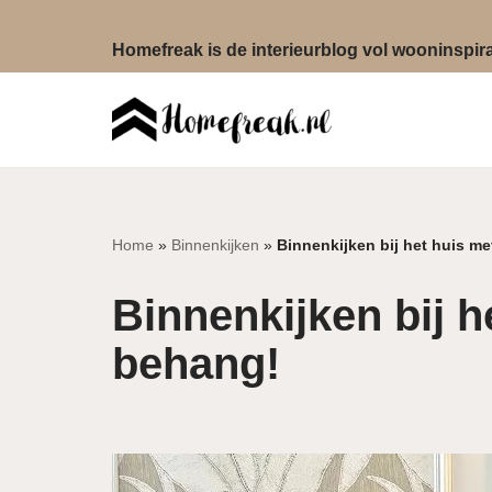
Homefreak is de interieurblog vol wooninspirat
Ga
naar
de
inhoud
Home
»
Binnenkijken
»
Binnenkijken bij het huis m
Binnenkijken bij h
behang!