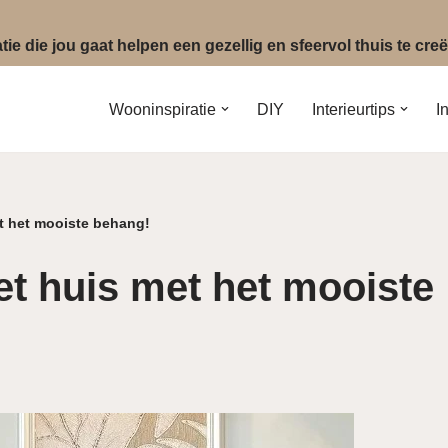
ie die jou gaat helpen een gezellig en sfeervol thuis te cr
Wooninspiratie
DIY
Interieurtips
I
et het mooiste behang!
et huis met het mooiste