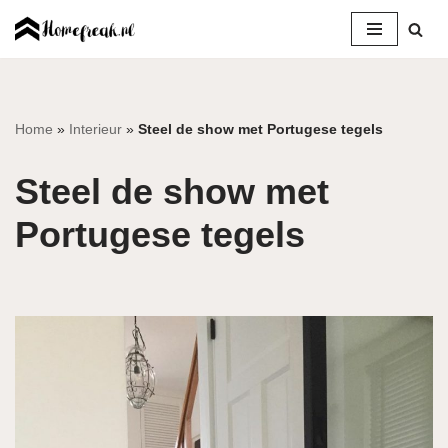
Ga
naar
de
inhoud
Home
»
Interieur
»
Steel de show met Portugese tegels
Steel de show met
Portugese tegels