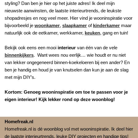
styling? Dan ben je hier op het juiste adres! Ik deel mijn
nieuwste aanwinsten, de laatste interieurtrends, de leukste
shopadresjes en nog veel meer. Hier vind je wooninspiratie voor
bijvoorbeeld je
woonkamer
,
slaapkamer
of
kinderkamer
maar
natuurlijk ook de eetkamer, werkkamer,
keuken
, gang en tuin!
Bekijk ook eens een mooi
interieur
van één van de vele
binnenkijkers
. Want wees nou eerlijk… wie houdt er nu niet
van lekker ongegeneerd binnen-koekeloeren bij een ander? En
ben je handig en houd je van knutselen dan kun je aan de slag
met mijn DIY’s.
Kortom: Genoeg wooninspiratie om toe te passen voor je
eigen interieur! Kijk lekker rond op deze woonblog!
Homefreak.nl
Homefreak.nl is dé woonblog vol met wooninspiratie. Ik deel hier
de laatste interieurtrends, leuke DIY projecten en handige tips!