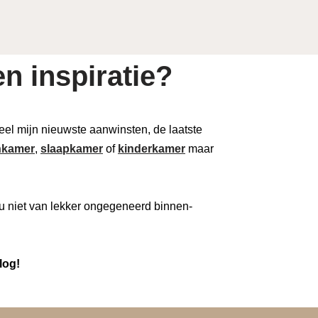
n inspiratie?
 deel mijn nieuwste aanwinsten, de laatste
kamer
,
slaapkamer
of
kinderkamer
maar
u niet van lekker ongegeneerd binnen-
log!