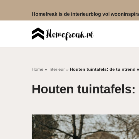
Homefreak is de interieurblog vol wooninspirat
Ga
naar
de
inhoud
Home
»
Interieur
»
Houten tuintafels: de tuintrend 
Houten tuintafels: