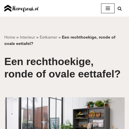
Ga
naar
de
inhoud
Home
»
Interieur
»
Eetkamer
»
Een rechthoekige, ronde of
ovale eettafel?
Een rechthoekige,
ronde of ovale eettafel?