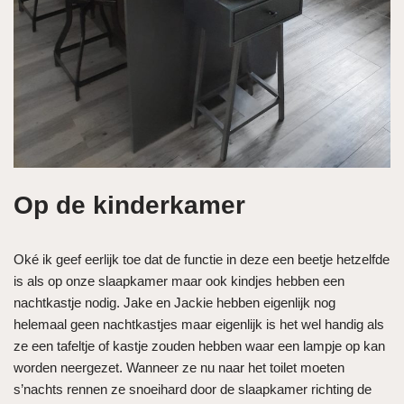
Op de kinderkamer
Oké ik geef eerlijk toe dat de functie in deze een beetje hetzelfde
is als op onze slaapkamer maar ook kindjes hebben een
nachtkastje nodig. Jake en Jackie hebben eigenlijk nog
helemaal geen nachtkastjes maar eigenlijk is het wel handig als
ze een tafeltje of kastje zouden hebben waar een lampje op kan
worden neergezet. Wanneer ze nu naar het toilet moeten
s’nachts rennen ze snoeihard door de slaapkamer richting de