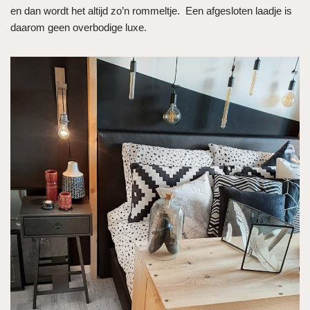
en dan wordt het altijd zo’n rommeltje. Een afgesloten laadje is
daarom geen overbodige luxe.