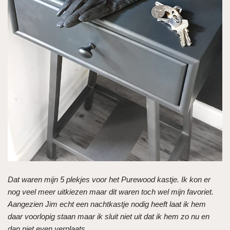
Dat waren mijn 5 plekjes voor het Purewood kastje. Ik kon er
nog veel meer uitkiezen maar dit waren toch wel mijn favoriet.
Aangezien Jim echt een nachtkastje nodig heeft laat ik hem
daar voorlopig staan maar ik sluit niet uit dat ik hem zo nu en
dan niet even verplaats.