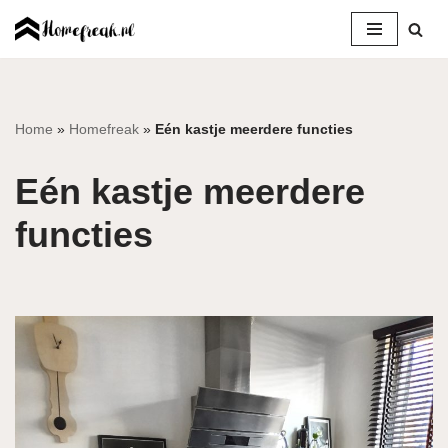
Ga
naar
de
inhoud
Home
»
Homefreak
»
Eén kastje meerdere functies
Eén kastje meerdere
functies