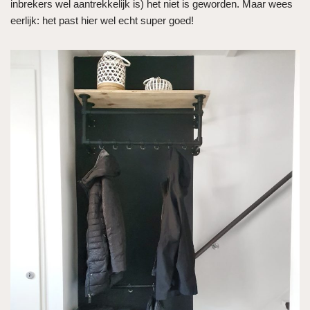
inbrekers wel aantrekkelijk is) het niet is geworden. Maar wees
eerlijk: het past hier wel echt super goed!