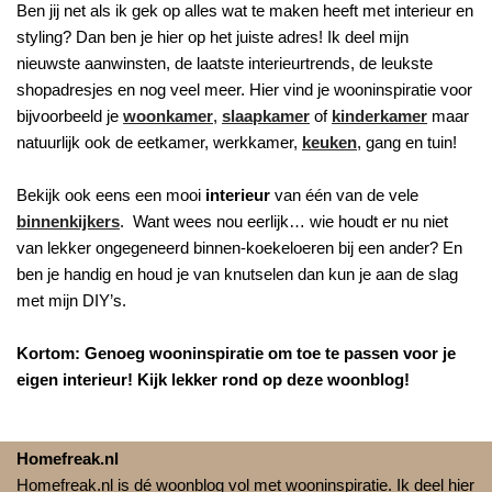
Ben jij net als ik gek op alles wat te maken heeft met interieur en
styling? Dan ben je hier op het juiste adres! Ik deel mijn
nieuwste aanwinsten, de laatste interieurtrends, de leukste
shopadresjes en nog veel meer. Hier vind je wooninspiratie voor
bijvoorbeeld je
woonkamer
,
slaapkamer
of
kinderkamer
maar
natuurlijk ook de eetkamer, werkkamer,
keuken
, gang en tuin!
Bekijk ook eens een mooi
interieur
van één van de vele
binnenkijkers
. Want wees nou eerlijk… wie houdt er nu niet
van lekker ongegeneerd binnen-koekeloeren bij een ander? En
ben je handig en houd je van knutselen dan kun je aan de slag
met mijn DIY’s.
Kortom: Genoeg wooninspiratie om toe te passen voor je
eigen interieur! Kijk lekker rond op deze woonblog!
Homefreak.nl
Homefreak.nl is dé woonblog vol met wooninspiratie. Ik deel hier