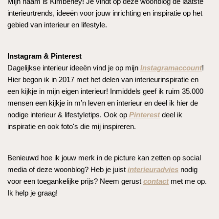
Mijn naam is Kimberley! Je vindt op deze woonblog de laatste
interieurtrends, ideeën voor jouw inrichting en inspiratie op het
gebied van interieur en lifestyle.
Instagram & Pinterest
Dagelijkse interieur ideeën vind je op mijn
Instagramaccount
!
Hier begon ik in 2017 met het delen van interieurinspiratie en
een kijkje in mijn eigen interieur! Inmiddels geef ik ruim 35.000
mensen een kijkje in m’n leven en interieur en deel ik hier de
nodige interieur & lifestyletips. Ook op
Pinterest
deel ik
inspiratie en ook foto's die mij inspireren.
Benieuwd hoe ik jouw merk in de picture kan zetten op social
media of deze woonblog? Heb je juist
interieuradvies
nodig
voor een toegankelijke prijs? Neem gerust
contact
met me op.
Ik help je graag!