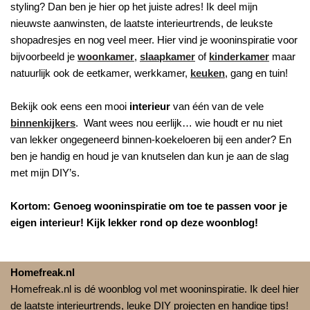
styling? Dan ben je hier op het juiste adres! Ik deel mijn
nieuwste aanwinsten, de laatste interieurtrends, de leukste
shopadresjes en nog veel meer. Hier vind je wooninspiratie voor
bijvoorbeeld je
woonkamer
,
slaapkamer
of
kinderkamer
maar
natuurlijk ook de eetkamer, werkkamer,
keuken
, gang en tuin!
Bekijk ook eens een mooi
interieur
van één van de vele
binnenkijkers
. Want wees nou eerlijk… wie houdt er nu niet
van lekker ongegeneerd binnen-koekeloeren bij een ander? En
ben je handig en houd je van knutselen dan kun je aan de slag
met mijn DIY’s.
Kortom: Genoeg wooninspiratie om toe te passen voor je
eigen interieur! Kijk lekker rond op deze woonblog!
Homefreak.nl
Homefreak.nl is dé woonblog vol met wooninspiratie. Ik deel hier
de laatste interieurtrends, leuke DIY projecten en handige tips!