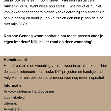
Bekijk ook eens een mooi
interieur
van één van de vele
binnenkijkers
. Want wees nou eerlijk… wie houdt er nu niet
van lekker ongegeneerd binnen-koekeloeren bij een ander? En
ben je handig en houd je van knutselen dan kun je aan de slag
met mijn DIY’s.
Kortom: Genoeg wooninspiratie om toe te passen voor je
eigen interieur! Kijk lekker rond op deze woonblog!
Homefreak.nl
Homefreak.nl is dé woonblog vol met wooninspiratie. Ik deel hier
de laatste interieurtrends, leuke DIY projecten en handige tips!
Volg Homefreak ook op social media voor nog meer inspiratie!
Informatie
Privacy statement & disclaimer
Cookiebeleid
Sitemap
Adverteren