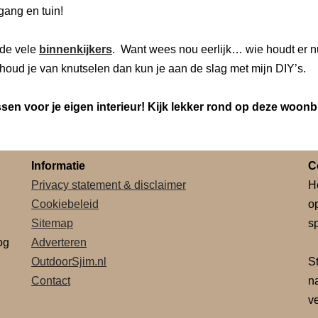
 gang en tuin!
de vele
binnenkijkers
. Want wees nou eerlijk… wie houdt er n
houd je van knutselen dan kun je aan de slag met mijn DIY’s.
en voor je eigen interieur! Kijk lekker rond op deze woonb
Informatie
C
Privacy statement & disclaimer
H
Cookiebeleid
o
Sitemap
sp
og
Adverteren
OutdoorSjim.nl
S
Contact
n
v