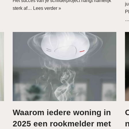
Het succes van je schilderproject hangt namelijk
ju
sterk af…
Lees verder »
P
Waarom iedere woning in
2025 een rookmelder met
n