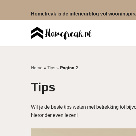
Homefreak is de interieurblog vol wooninspirat
Ga
naar
de
inhoud
Home
»
Tips
»
Pagina 2
Tips
Wil je de beste tips weten met betrekking tot bi
hieronder even lezen!