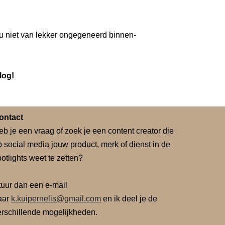
u niet van lekker ongegeneerd binnen-
log!
ontact
eb je een vraag of zoek je een content creator die
p social media jouw product, merk of dienst in de
otlights weet te zetten?
tuur dan een e-mail
aar
k.kuipernelis@gmail.com
en ik deel je de
erschillende mogelijkheden.