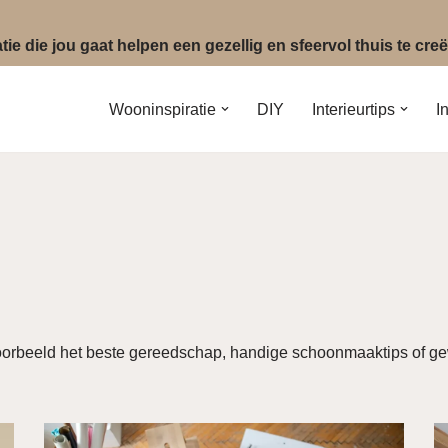
ie die jou gaat helpen een gezellig en sfeervol thuis te cr
Wooninspiratie
DIY
Interieurtips
I
jvoorbeeld het beste gereedschap, handige schoonmaaktips of ge