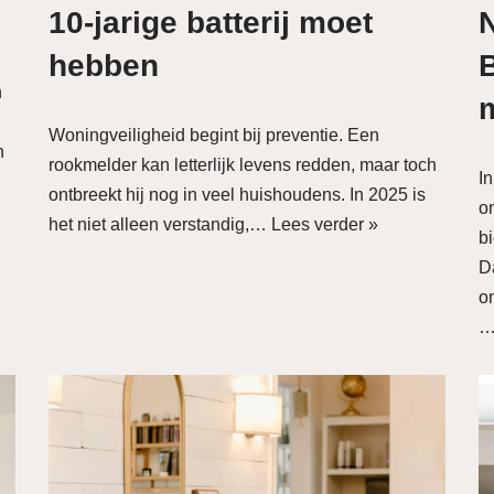
10-jarige batterij moet
hebben
n
Woningveiligheid begint bij preventie. Een
n
rookmelder kan letterlijk levens redden, maar toch
I
ontbreekt hij nog in veel huishoudens. In 2025 is
o
het niet alleen verstandig,…
Lees verder »
b
D
o