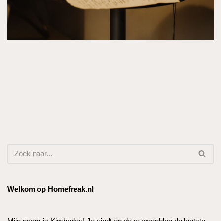
Welkom op Homefreak.nl
Mijn naam is Kimberley! Je vindt op deze woonblog de laatste