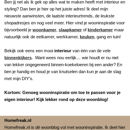
Ben jij net als ik gek op alles wat te maken heeft met interieur en
styling? Dan ben je hier op het juiste adres! Ik deel mijn
nieuwste aanwinsten, de laatste interieurtrends, de leukste
shopadresjes en nog veel meer. Hier vind je wooninspiratie voor
bijvoorbeeld je
woonkamer
,
slaapkamer
of
kinderkamer
maar
natuurlijk ook de eetkamer, werkkamer,
keuken
, gang en tuin!
Bekijk ook eens een mooi
interieur
van één van de vele
binnenkijkers
. Want wees nou eerlijk… wie houdt er nu niet
van lekker ongegeneerd binnen-koekeloeren bij een ander? En
ben je handig en houd je van knutselen dan kun je aan de slag
met mijn DIY’s.
Kortom: Genoeg wooninspiratie om toe te passen voor je
eigen interieur! Kijk lekker rond op deze woonblog!
Homefreak.nl
Homefreak.nl is dé woonblog vol met wooninspiratie. Ik deel hier