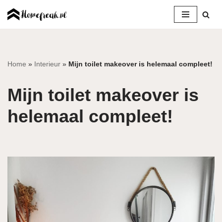
Ga
naar
de
inhoud
Home
»
Interieur
»
Mijn toilet makeover is helemaal compleet!
Mijn toilet makeover is
helemaal compleet!