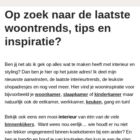
Op zoek naar de laatste
woontrends, tips en
inspiratie?
Ben jij net als ik gek op alles wat te maken heeft met interieur en
styling? Dan ben je hier op het juiste adres! Ik deel mijn
nieuwste aanwinsten, de laatste interieurtrends, de leukste
shopadresjes en nog veel meer. Hier vind je wooninspiratie voor
bijvoorbeeld je
woonkamer
,
slaapkamer
of
kinderkamer
maar
natuurlijk ook de eetkamer, werkkamer,
keuken
, gang en tuin!
Bekijk ook eens een mooi
interieur
van één van de vele
binnenkijkers
. Want wees nou eerlijk… wie houdt er nu niet
van lekker ongegeneerd binnen-koekeloeren bij een ander? En
ben je handig en houd je van knutselen dan kun je aan de slag