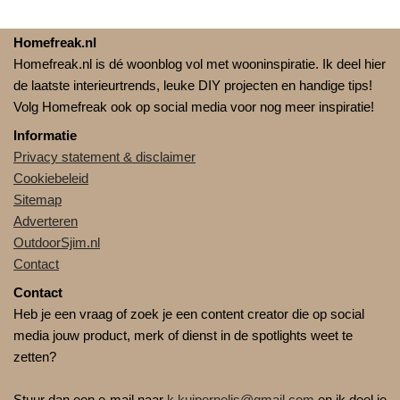
Homefreak.nl
Homefreak.nl is dé woonblog vol met wooninspiratie. Ik deel hier
de laatste interieurtrends, leuke DIY projecten en handige tips!
Volg Homefreak ook op social media voor nog meer inspiratie!
Informatie
Privacy statement & disclaimer
Cookiebeleid
Sitemap
Adverteren
OutdoorSjim.nl
Contact
Contact
Heb je een vraag of zoek je een content creator die op social
media jouw product, merk of dienst in de spotlights weet te
zetten?
Stuur dan een e-mail naar
k.kuipernelis@gmail.com
en ik deel je