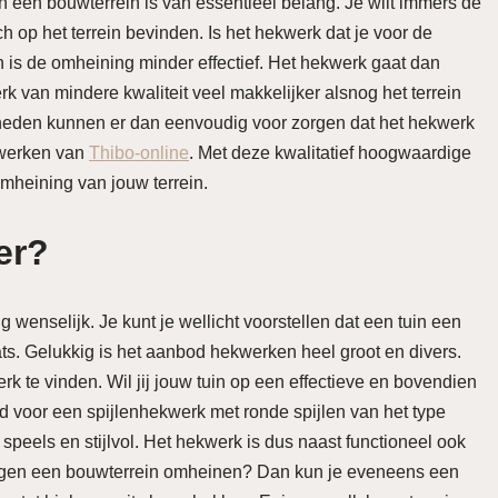
 een bouwterrein is van essentieel belang. Je wilt immers de
h op het terrein bevinden. Is het hekwerk dat je voor de
 is de omheining minder effectief. Het hekwerk gaat dan
rk van mindere kwaliteit veel makkelijker alsnog het terrein
eden kunnen er dan eenvoudig voor zorgen dat het hekwerk
kwerken van
Thibo-online
. Met deze kwalitatief hoogwaardige
mheining van jouw terrein.
er?
 wenselijk. Je kunt je wellicht voorstellen dat een tuin een
s. Gelukkig is het aanbod hekwerken heel groot en divers.
rk te vinden. Wil jij jouw tuin op een effectieve en bovendien
d voor een spijlenhekwerk met ronde spijlen van het type
 speels en stijlvol. Het hekwerk is dus naast functioneel ook
entegen een bouwterrein omheinen? Dan kun je eveneens een