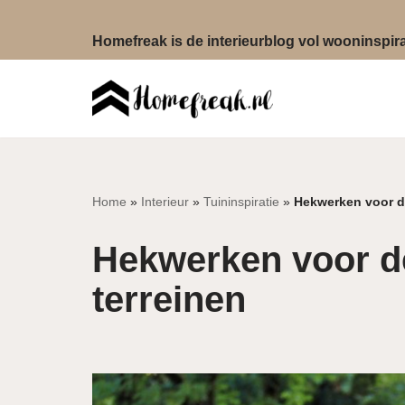
Homefreak is de interieurblog vol wooninspirat
Ga
naar
de
inhoud
Home
»
Interieur
»
Tuininspiratie
»
Hekwerken voor d
Hekwerken voor d
terreinen