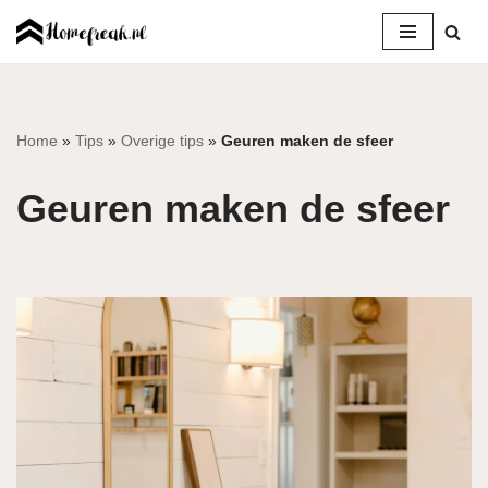
Ga
naar
de
inhoud
Home
»
Tips
»
Overige tips
»
Geuren maken de sfeer
Geuren maken de sfeer