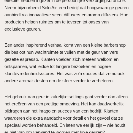
effectief hebben ingezet in de persoonlijke verzorgingsbranche.
Neem bijvoorbeeld Solo Air, een bedrijf dat hoogwaardige geuren
aanbiedt via innovatieve scent diffusers en aroma diffusers. Hun
producten helpen ruimtes om te toveren tot oases van
exclusieve geuren.
Een ander inspirerend verhaal komt van een kleine barbershop
die besloot hun wachtruimte te vullen met de geur van vers
gezette espresso. Klanten voelden zich meteen welkom en
ontspannen, wat leidde tot langere bezoeken en hogere
klanttevredenheidsscores. Het was zo’n succes dat ze nu ook
andere aroma’s testen om de sfeer verder te verbeteren.
Het gebruik van geur in zakelijke settings gaat verder dan alleen
het creëren van een prettige omgeving. Het kan daadwerkelijk
bijdragen aan het imago en succes van een bedrijf. Klanten
waarderen die extra aandacht voor detail en het gevoel dat ze
speciaal worden behandeld. En laten we eerlijk zijn – wie houdt
er niet van om verwend te worden met luxe geuren?