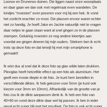
Loonse en Drunense duinen. Die liggen naast onze woonplaats
en daar gaan we dan ook met regelmaat even wandelen. De
kindjes “moesten” even poseren voor mij bij een hek. Ik vond
het zonlicht erachter zo mooi. Die plassen ervoor waren echter
niet zo handig. Je hoeft Jake en Jackie natuurlijk niet te vragen
daar netjes te gaan staan want al snel gingen ze in de plassen
stampen. Gelukkig moesten ze nog andere kleertjes aan
voordat we gingen dineren bij mijn ouders. Stiekem ben ik echt
trots op deze foto en dat terwijl hij met mijn smartphone is
gemaakt!
Ik wist dus al snel dat ik deze foto op glas wilde laten drukken.
Plexiglas heeft hetzelfde effect op een foto als aluminium. Het
geeft een mooie diepte in de foto. Je kunt hem bestellen in
verschillende diktes. Ik heb gekozen voor 5mm (je kunt ook
kiezen voor 3mm en 10mm). Afhankelijk van de grootte van je
foto zou ik de dikte aanpassen denk ik. Ik heb een foto van
40×60 en vond deze dikte daar wel bij passen. Ik ben in ieder
geval echt super blij met het resultaat. De foto is ook echt super