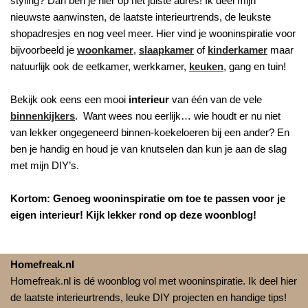
styling? Dan ben je hier op het juiste adres! Ik deel mijn
nieuwste aanwinsten, de laatste interieurtrends, de leukste
shopadresjes en nog veel meer. Hier vind je wooninspiratie voor
bijvoorbeeld je
woonkamer
,
slaapkamer
of
kinderkamer
maar
natuurlijk ook de eetkamer, werkkamer,
keuken
, gang en tuin!
Bekijk ook eens een mooi
interieur
van één van de vele
binnenkijkers
. Want wees nou eerlijk… wie houdt er nu niet
van lekker ongegeneerd binnen-koekeloeren bij een ander? En
ben je handig en houd je van knutselen dan kun je aan de slag
met mijn DIY’s.
Kortom: Genoeg wooninspiratie om toe te passen voor je
eigen interieur! Kijk lekker rond op deze woonblog!
Homefreak.nl
Homefreak.nl is dé woonblog vol met wooninspiratie. Ik deel hier
de laatste interieurtrends, leuke DIY projecten en handige tips!