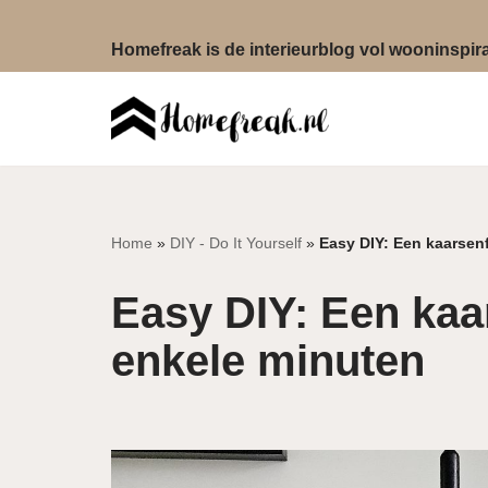
Homefreak is de interieurblog vol wooninspirat
Ga
naar
de
inhoud
Home
»
DIY - Do It Yourself
»
Easy DIY: Een kaarsen
Easy DIY: Een kaa
enkele minuten