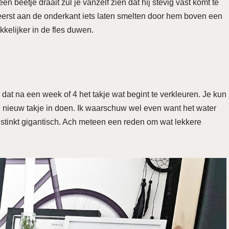
en beetje draait zul je vanzelf zien dat hij stevig vast komt te
k eerst aan de onderkant iets laten smelten door hem boven een
kelijker in de fles duwen.
 dat na een week of 4 het takje wat begint te verkleuren. Je kun
 nieuw takje in doen. Ik waarschuw wel even want het water
 stinkt gigantisch. Ach meteen een reden om wat lekkere