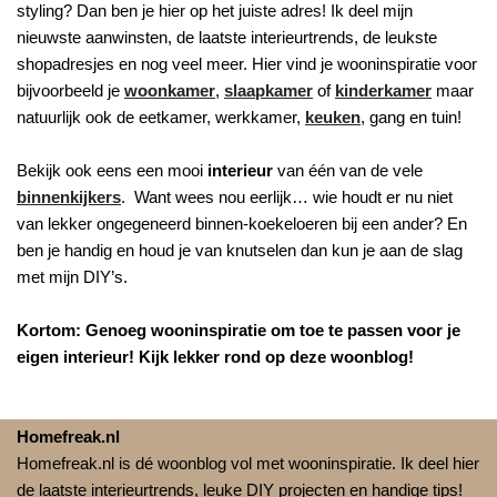
styling? Dan ben je hier op het juiste adres! Ik deel mijn
nieuwste aanwinsten, de laatste interieurtrends, de leukste
shopadresjes en nog veel meer. Hier vind je wooninspiratie voor
bijvoorbeeld je
woonkamer
,
slaapkamer
of
kinderkamer
maar
natuurlijk ook de eetkamer, werkkamer,
keuken
, gang en tuin!
Bekijk ook eens een mooi
interieur
van één van de vele
binnenkijkers
. Want wees nou eerlijk… wie houdt er nu niet
van lekker ongegeneerd binnen-koekeloeren bij een ander? En
ben je handig en houd je van knutselen dan kun je aan de slag
met mijn DIY’s.
Kortom: Genoeg wooninspiratie om toe te passen voor je
eigen interieur! Kijk lekker rond op deze woonblog!
Homefreak.nl
Homefreak.nl is dé woonblog vol met wooninspiratie. Ik deel hier
de laatste interieurtrends, leuke DIY projecten en handige tips!