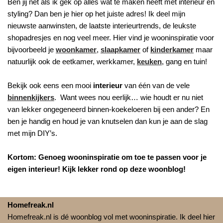
Ben jij net als ik gek op alles wat te maken heeft met interieur en
styling? Dan ben je hier op het juiste adres! Ik deel mijn
nieuwste aanwinsten, de laatste interieurtrends, de leukste
shopadresjes en nog veel meer. Hier vind je wooninspiratie voor
bijvoorbeeld je
woonkamer
,
slaapkamer
of
kinderkamer
maar
natuurlijk ook de eetkamer, werkkamer,
keuken
, gang en tuin!
Bekijk ook eens een mooi
interieur
van één van de vele
binnenkijkers
. Want wees nou eerlijk… wie houdt er nu niet
van lekker ongegeneerd binnen-koekeloeren bij een ander? En
ben je handig en houd je van knutselen dan kun je aan de slag
met mijn DIY’s.
Kortom: Genoeg wooninspiratie om toe te passen voor je
eigen interieur! Kijk lekker rond op deze woonblog!
Homefreak.nl
Homefreak.nl is dé woonblog vol met wooninspiratie. Ik deel hier