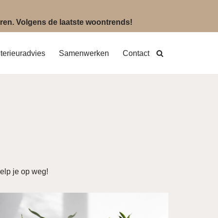
eëren. Volgens de laatste woontrends!
nterieuradvies
Samenwerken
Contact
elp je op weg!