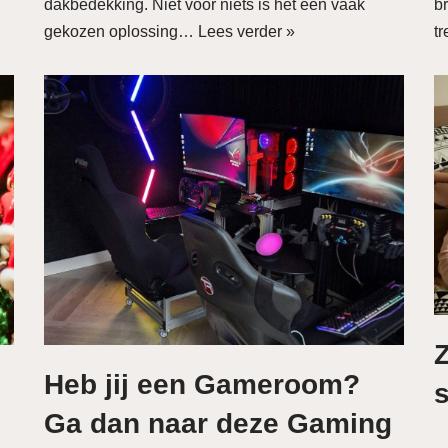
dakbedekking. Niet voor niets is het een vaak
br
gekozen oplossing…
Lees verder »
t
Z
Heb jij een Gameroom?
s
Ga dan naar deze Gaming