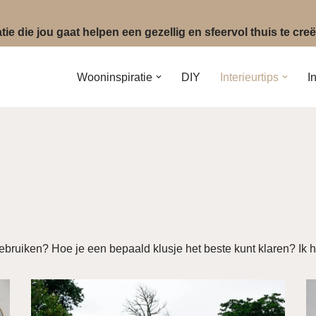
ie die jou gaat helpen een gezellig en sfeervol thuis te cr
Wooninspiratie
DIY
Interieurtips
I
gebruiken? Hoe je een bepaald klusje het beste kunt klaren? Ik h