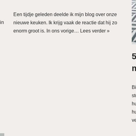
Een tijdje geleden deelde ik mijn blog over onze
in
nieuwe keuken. Ik krijg vaak de reactie dat hij zo
enorm groot is. In ons vorige…
Lees verder »
5
B
s
h
h
v