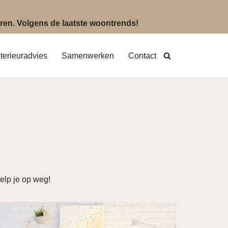
eëren. Volgens de laatste woontrends!
nterieuradvies
Samenwerken
Contact
elp je op weg!