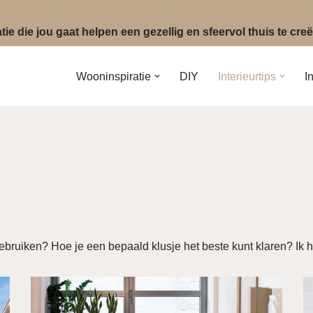
ie die jou gaat helpen een gezellig en sfeervol thuis te cr
Wooninspiratie
DIY
Interieurtips
I
gebruiken? Hoe je een bepaald klusje het beste kunt klaren? Ik h