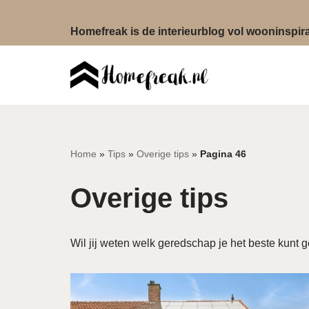
Homefreak is de interieurblog vol wooninspirat
Ga
naar
de
inhoud
Home
»
Tips
»
Overige tips
»
Pagina 46
Overige tips
Wil jij weten welk geredschap je het beste kunt 