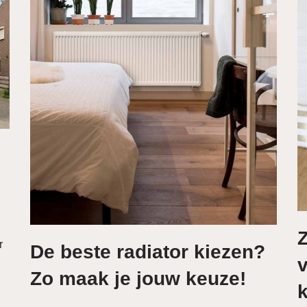
Z
r
De beste radiator kiezen?
v
Zo maak je jouw keuze!
k