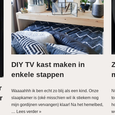
DIY TV kast maken in
Z
enkele stappen
r
Waaaahhh ik ben echt zo blij als een kind. Onze
N
r
slaapkamer is (oké misschien wil ik stiekem nog
t
mijn gordijnen vervangen) klaar! Na het hemelbed,
ho
…
Lees verder »
w