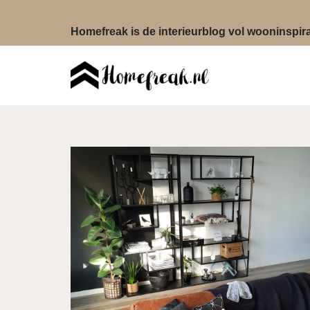
Homefreak is de interieurblog vol wooninspirat
Ga
naar
de
inhoud