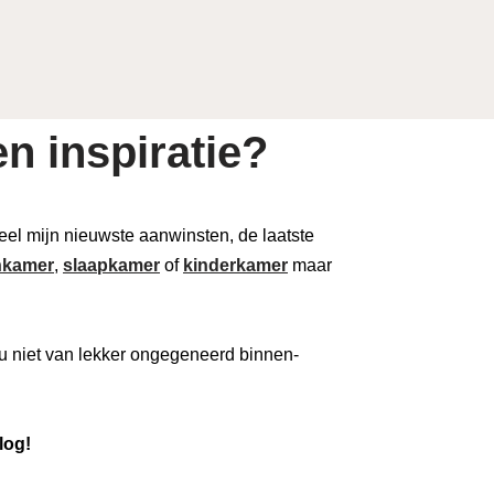
n inspiratie?
 deel mijn nieuwste aanwinsten, de laatste
kamer
,
slaapkamer
of
kinderkamer
maar
u niet van lekker ongegeneerd binnen-
log!