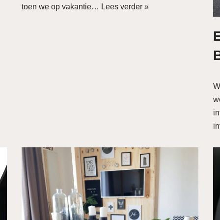
toen we op vakantie…
Lees verder »
E
B
W
we
i
i