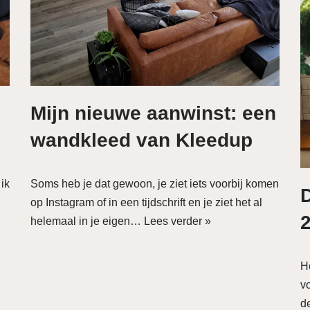
Mijn nieuwe aanwinst: een
wandkleed van Kleedup
 ik
Soms heb je dat gewoon, je ziet iets voorbij komen
D
op Instagram of in een tijdschrift en je ziet het al
2
helemaal in je eigen…
Lees verder »
H
vo
d